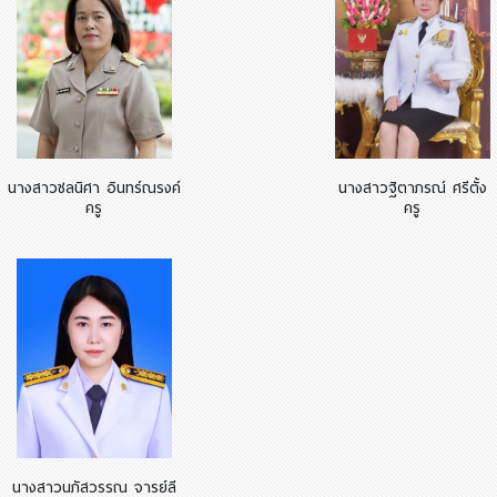
นางสาวชลนิศา อินทร์ณรงค์
นางสาวฐิตาภรณ์ ศรีตั้ง
ครู
ครู
นางสาวนภัสวรรณ จารย์ลี