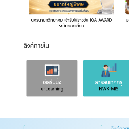
นครนายกวิทยาคม เข้ารับโล่รางวัล IQA AWARD
ม
ระดับยอดเยี่ยม
ลิงค์ภายใน
ยน
อีเลิร์นนิ่ง
สารสนเทศครู
e-Learning
NWK-MIS
ลิงค์ภา