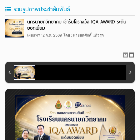
รวมรูปภาพประชาสัมพันธ์
นครนายกวิทยาคม เข้ารับโล่รางวัล IQA AWARD ระดับ
ยอดเยี่ยม
เผยแพร่ : 2 ก.ค. 2569
โดย : นายยศศักดิ์ แก้วสุก