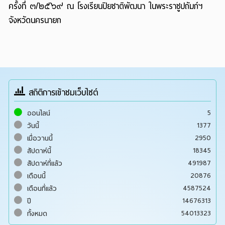
ครั้งที่ ๓/๒๕๖๙ ณ โรงเรียนปิยชาติพัฒนา ในพระราชูปถัมภ์ฯ
จังหวัดนครนายก
สถิติการเข้าชมเว็บไซต์
5
ออนไลน์
1377
วันนี้
2950
เมื่อวานนี้
18345
สัปดาห์นี้
491987
สัปดาห์ที่แล้ว
20876
เดือนนี้
4587524
เดือนที่แล้ว
14676313
ปี
54013323
ทั้งหมด