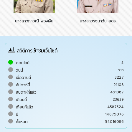
นางสาวภาวณี พวงเงิน
นางสาวรจนาวัน อุดง
สถิติการเข้าชมเว็บไซต์
4
ออนไลน์
913
วันนี้
3227
เมื่อวานนี้
21108
สัปดาห์นี้
491987
สัปดาห์ที่แล้ว
23639
เดือนนี้
4587524
เดือนที่แล้ว
14679076
ปี
54016086
ทั้งหมด