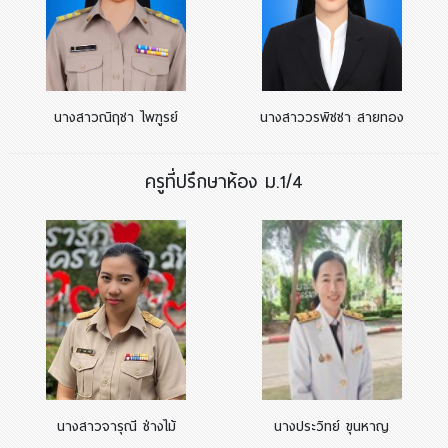
นางสาวณิฤชา ไพฑูรย์
นางสาววรพิชชา สายทอง
ครูที่ปรึกษาห้อง ม.1/4
นางสาวจารุณี ช่างไม้
นางประวิทย์ ขุนหาญ