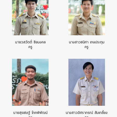
นายวสวัตติ์ ชัยมงคล
นางสาวชนิศา เกษประทุม
ครู
ครู
นายสุรเชษฐ์ โภคพิพัฒน์
นางสาวอิศราภรณ์ ส้มเกลี้ยง