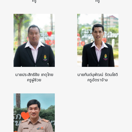
ครู
ครู
นายประสิทธิชัย เกตุไทย
นายกันต์นุพัฒน์ รัตนโชติ
ครูผู้ช่วย
ครูอัตราจ้าง