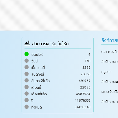
ลิงค์ภา
สถิติการเข้าชมเว็บไซต์
กระทรวงศึ
4
ออนไลน์
170
วันนี้
สำนักงานค
3227
เมื่อวานนี้
คุรุสภา
20365
สัปดาห์นี้
491987
สัปดาห์ที่แล้ว
สำนักงานเข
22896
เดือนนี้
ระบบเงินเด
4587524
เดือนที่แล้ว
14678333
ปี
สำนักงาน ก
54015343
ทั้งหมด